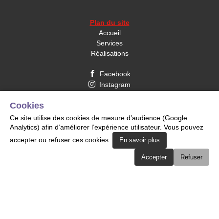
Plan du site
Accueil
Services
Réalisations

Facebook

Instagram

Whatsapp
Cookies

LinkedIn
Ce site utilise des cookies de mesure d’audience (Google
Analytics) afin d’améliorer l’expérience utilisateur. Vous pouvez
2024 Copyright © https://www.create.alsace
-
accepter ou refuser ces cookies.
En savoir plus
Mentions légales
-
MonWebPro.com
Accepter
Refuser