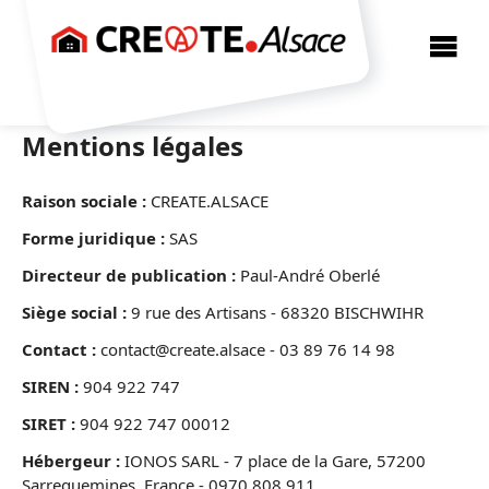

Mentions légales
Raison sociale :
CREATE.ALSACE
Forme juridique :
SAS
Directeur de publication :
Paul-André Oberlé
Siège social :
9 rue des Artisans - 68320 BISCHWIHR
Contact :
contact@create.alsace - 03 89 76 14 98
SIREN :
904 922 747
SIRET :
904 922 747 00012
Hébergeur :
IONOS SARL - 7 place de la Gare, 57200
Sarreguemines, France - 0970 808 911